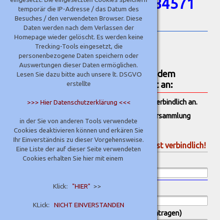
Eggenfeldener Str. 23, 84571
temporär die IP-Adresse / das Datum des
Reischach
Besuches / den verwendeten Browser. Diese
Daten werden nach dem Verlassen der
Homepage wieder gelöscht. Es werden keine
Guten Tag dem Team der
Trecking-Tools eingesetzt, die
Kreishandwerkerschaft,
personenbezogene Daten speichern oder
Auswertungen dieser Daten ermöglichen.
hiermit melde ich mich verbindlich zu dem
Lesen Sie dazu bitte auch unsere lt. DSGVO
angeboteten Lehrgang wie ausgefüllt an:
erstellte
Ich melde mich zu folgenden Veranstaltungen verbindlich an.
>>> Hier Datenschutzerklärung <<<
2025-11-25-Anmeldeformular zur Herbstversammlung
in der Sie von anderen Tools verwendete
der Schreiner-Innung Altötting
Cookies deaktivieren können und erkären Sie
Ihr Einverständnis zu dieser Vorgehensweise.
° Die Anmeldung zu dieser Veranstaltung ist verbindlich!
Eine Liste der auf dieser Seite verwendeten
Cookies erhalten Sie hier mit einem
Datum der Anmeldung
*
Klick:
"HIER"
>>
Firmenname
*
KLick:
NICHT EINVERSTANDEN
Wir kommen mit:: (bitte Anzahl der Personen eintragen)