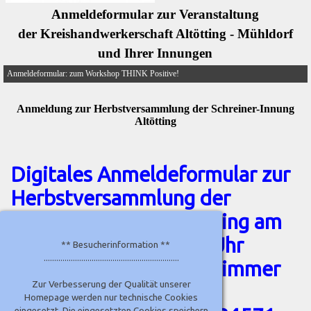
Anmeldeformular zur Veranstaltung
der Kreishandwerkerschaft Altötting - Mühldorf
und Ihrer Innungen
Anmeldeformular: zum Workshop THINK Positive!
Anmeldung zur Herbstversammlung der Schreiner-Innung
Altötting
Digitales Anmeldeformular zur
Herbstversammlung der
Schreiner-Innung Altötting am
25.11.2025 um 18:00 Uhr
** Besucherinformation **
.................................................................
Ort: Schreinerei Hölzlwimmer
Zur Verbesserung der Qualität unserer
GmbH
Homepage werden nur technische Cookies
eingesetzt. Die eingesetzten Cookies speichern