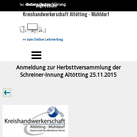
Direkt zum Seiteninhalt
Datenschutzerklärung
Tel. +49 52 41 - 220 23 0
Impressum
Kreishandwerkerschaft Altötting - Mühldorf
>> zum Online Lehrvertrag
Menü überspringen
Anmeldung zur Herbsttversammlung der
Schreiner-Innung Altötting 25.11.2015